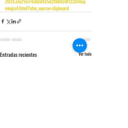
2024,a1a21a174cbb0425d2f8d059f1234145q
miojcs4.html?utm_source=clipboard
Entradas recientes
Ver todo